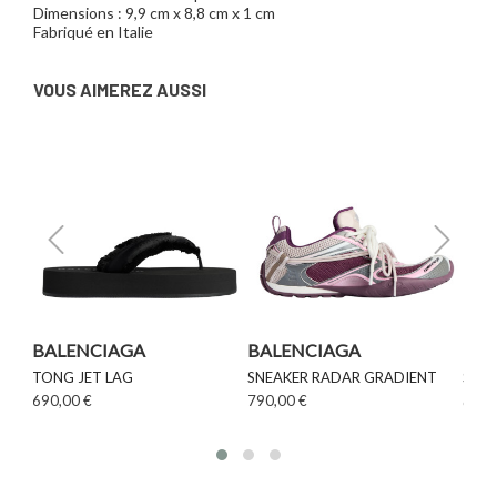
Dimensions : 9,9 cm x 8,8 cm x 1 cm
Fabriqué en Italie
VOUS AIMEREZ AUSSI
BALENCIAGA
BALENCIAGA
BAL
TONG JET LAG
SNEAKER RADAR GRADIENT
SNE
690,00 €
790,00 €
OUT
790,