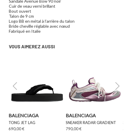
Sandale Avenue Bow 90 noir
Cuir de veau verni brillant
Bout ouvert
Talon de 9 cm
Logo BB en métal à l’arrière du talon
Bride cheville réglable avec nœud
Fabriqué en Italie
VOUS AIMEREZ AUSSI
BALENCIAGA
BALENCIAGA
BAL
TONG JET LAG
SNEAKER RADAR GRADIENT
SNE
690,00 €
790,00 €
OUT