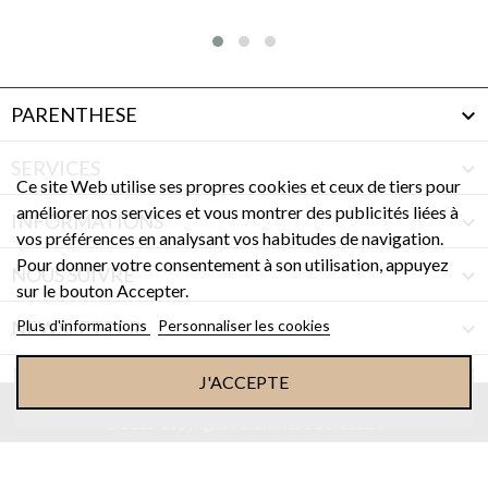
790,
PARENTHESE

SERVICES

Ce site Web utilise ses propres cookies et ceux de tiers pour
améliorer nos services et vous montrer des publicités liées à
INFORMATIONS

vos préférences en analysant vos habitudes de navigation.
Pour donner votre consentement à son utilisation, appuyez
NOUS SUIVRE

sur le bouton Accepter.
Plus d'informations
Personnaliser les cookies
NEWSLETTER

J'ACCEPTE
ACHETER MAINTENANT !
© 2025 Copyright Parenthèse Bordeaux.