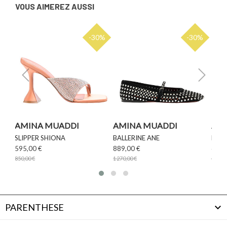
VOUS AIMEREZ AUSSI
0%
-30%
-30%
AMINA MUADDI
AMINA MUADDI
AM
SLIPPER SHIONA
BALLERINE ANE
BALL
595,00 €
889,00 €
602,
850,00 €
1 270,00 €
860,00
PARENTHESE
